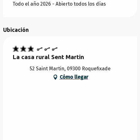
Todo el año 2026 - Abierto todos los días
DESDE
30 MAYO 2026
HASTA
3 JULIO 2026
Ubicación
DESDE
30 AGOSTO 2026
HASTA
25
SEPTIEMBRE 2026
La casa rural Sent Martin
DESDE
26 SEPTIEMBRE 2026
HASTA
18
52 Saint Martin, 09300 Roquefixade
DICIEMBRE 2026
Cómo llegar
DESDE
19 DICIEMBRE 2026
HASTA
2 ENERO
2027