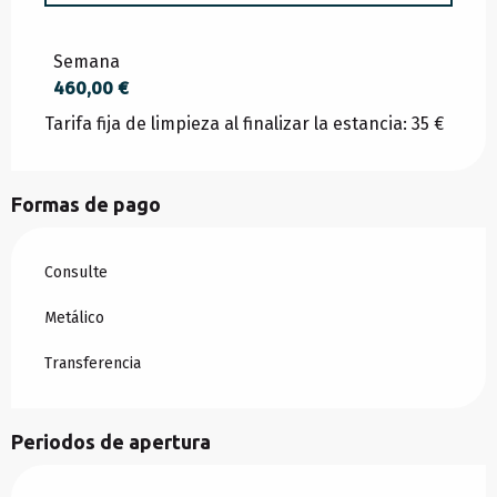
DESDE
20 DICIEMBRE 2025
HASTA
2 ENERO
2026
Semana
460,00 €
Tarifa fija de limpieza al finalizar la estancia: 35 €
DESDE
3 ENERO 2026
HASTA
6 FEBRERO
2026
Formas de pago
DESDE
7 FEBRERO 2026
HASTA
6 MARZO
2026
Consulte
DESDE
7 MARZO 2026
HASTA
3 ABRIL 2026
Metálico
Transferencia
DESDE
4 ABRIL 2026
HASTA
2 MAYO 2026
Periodos de apertura
DESDE
3 MAYO 2026
HASTA
29 MAYO 2026