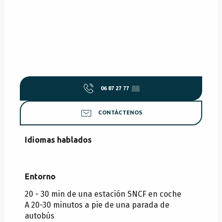
06 87 27 77
▒▒
CONTÁCTENOS
Idiomas hablados
Idiomas hablados
Entorno
Entorno
20 - 30 min de una estación SNCF en coche
A 20-30 minutos a pie de una parada de
autobús