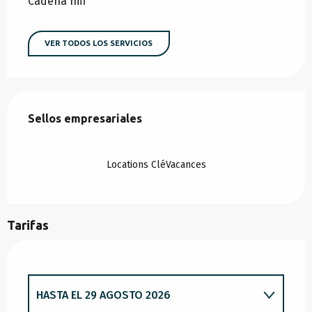
Cadena hifi
VER TODOS LOS SERVICIOS
Oferta de prestaciones
Sellos empresariales
Sellos empresariales
Locations CléVacances
Tarifas
HASTA EL
29 AGOSTO 2026