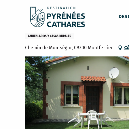
Aller
Inicio
Permanezca en
Dónde dormir
Casas rurales
au
DES
contenu
principal
les Hortensias
AMUEBLADOS Y CASAS RURALES
Chemin de Montségur, 09300 Montferrier
Có