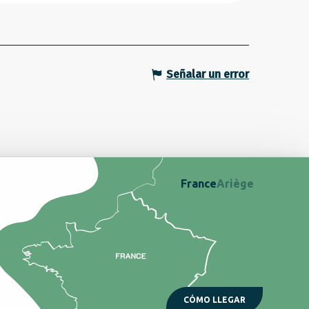
Señalar un error
France
Ariège
CÓMO LLEGAR