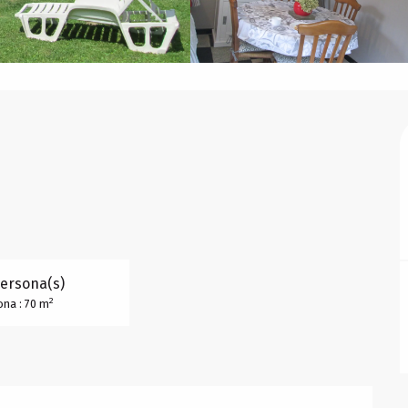
Persona(s)
2
ona : 70 m