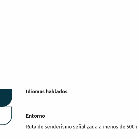
Idiomas hablados
Idiomas hablados
Entorno
Entorno
Ruta de senderismo señalizada a menos de 500 