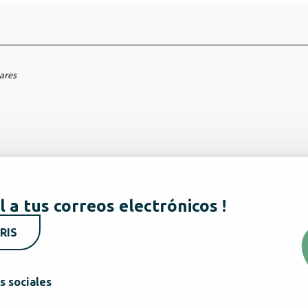
hares
l a tus correos electrónicos !
RIS
s sociales