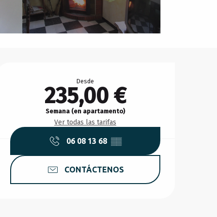
Horarios y datos de conta
Desde
235,00 €
Semana (en apartamento)
Ver todas las tarifas
06 08 13 68
▒▒
CONTÁCTENOS