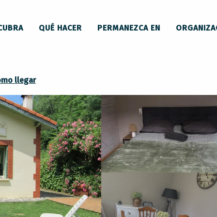
 y mobiliario
les Hortensias
CUBRA
QUÉ HACER
PERMANEZCA EN
ORGANIZA
mo llegar