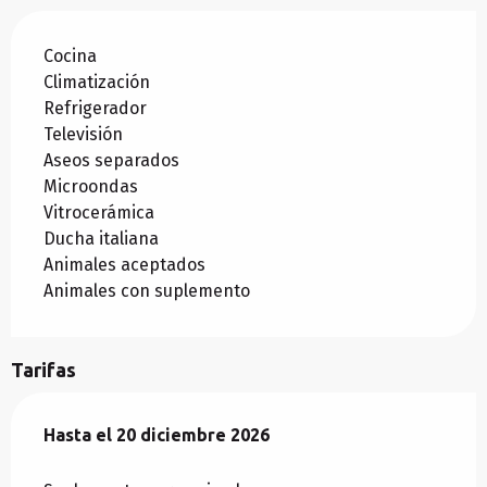
Cocina
Climatización
Refrigerador
Televisión
Aseos separados
Microondas
Vitrocerámica
Ducha italiana
Animales aceptados
Animales con suplemento
Tarifas
Desde
Hasta el
1 marzo 2026
20 diciembre 2026
hasta
20 diciembre 2026