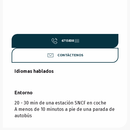
6715838
▒▒
CONTÁCTENOS
Idiomas hablados
Idiomas hablados
Entorno
Entorno
20 - 30 min de una estación SNCF en coche
A menos de 10 minutos a pie de una parada de
autobús