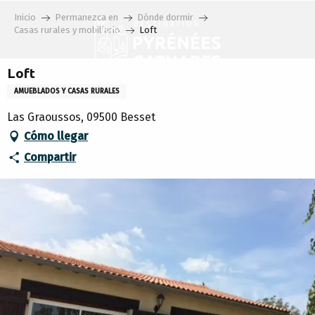
Aller
Inicio
Permanezca en
Dónde dormir
au
Casas rurales y mobiliario
Loft
contenu
principal
Loft
AMUEBLADOS Y CASAS RURALES
Las Graoussos, 09500 Besset
Cómo llegar
Compartir