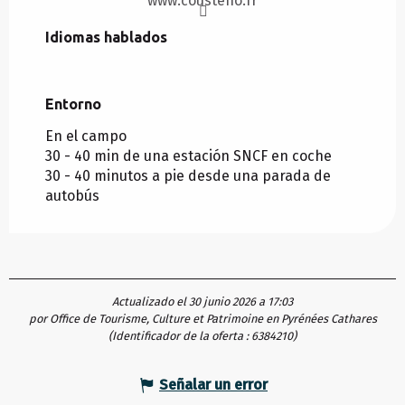
www.cousteno.fr
Idiomas hablados
Idiomas hablados
Entorno
Entorno
En el campo
30 - 40 min de una estación SNCF en coche
30 - 40 minutos a pie desde una parada de
autobús
Actualizado el 30 junio 2026 a 17:03
por Office de Tourisme, Culture et Patrimoine en Pyrénées Cathares
(Identificador de la oferta :
6384210
)
Señalar un error