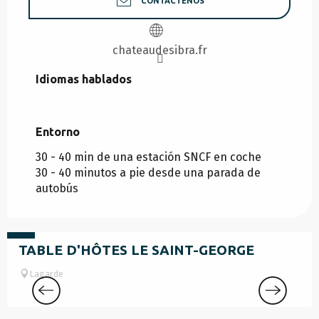
CONTÁCTENOS
chateaudesibra.fr
Idiomas hablados
Idiomas hablados
Entorno
Entorno
30 - 40 min de una estación SNCF en coche
30 - 40 minutos a pie desde una parada de
autobús
desde
39
€
TABLE D'HÔTES LE SAINT-GEORGE
Lagarde