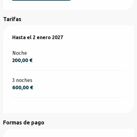
Tarifas
Desde
Hasta el
1 marzo 2026
2 enero 2027
hasta
2 enero 2027
Noche
200,00 €
3 noches
600,00 €
Formas de pago