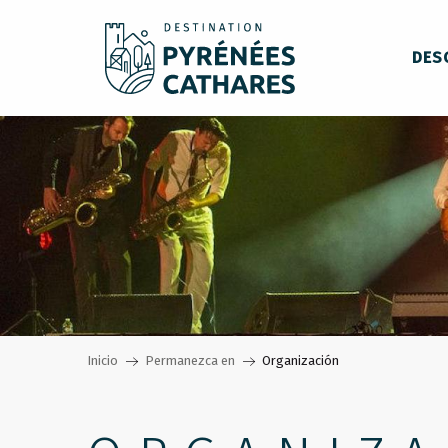
Aller
au
DES
contenu
principal
Inicio
Permanezca en
Organización