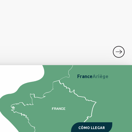
RES
France
Ariège
CÓMO LLEGAR