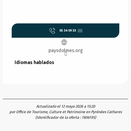
05 34 09 33
▒▒
paysdolmes.org
Idiomas hablados
Idiomas hablados
Actualizado el 12 mayo 2026 a 15:20
por Office de Tourisme, Culture et Patrimoine en Pyrénées Cathares
(Identificador de la oferta :
7806195
)