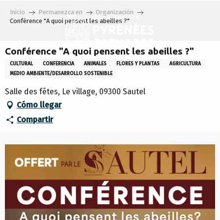
Aller
Inicio
Permanezca en
Organización
au
Conférence "A quoi pensent les abeilles ?"
contenu
principal
Conférence "A quoi pensent les abeilles ?"
CULTURAL
CONFERENCIA
ANIMALES
FLORES Y PLANTAS
AGRICULTURA
MEDIO AMBIENTE/DESARROLLO SOSTENIBLE
Salle des fêtes, Le village, 09300 Sautel
Cómo llegar
Compartir