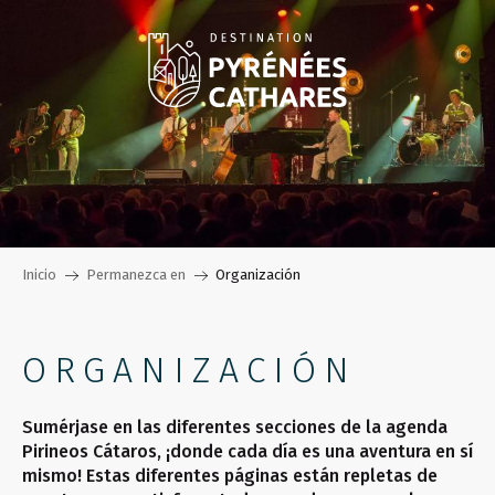
Aller
au
contenu
principal
Inicio
Permanezca en
Organización
ORGANIZACIÓN
Sumérjase en las diferentes secciones de la agenda
Pirineos Cátaros, ¡donde cada día es una aventura en sí
mismo! Estas diferentes páginas están repletas de