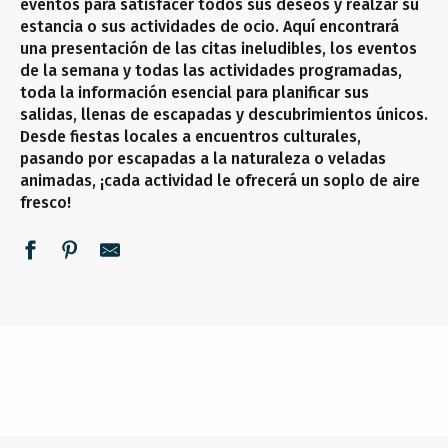
eventos para satisfacer todos sus deseos y realzar su
estancia o sus actividades de ocio. Aquí encontrará
una presentación de las citas ineludibles, los eventos
de la semana y todas las actividades programadas,
toda la información esencial para planificar sus
salidas, llenas de escapadas y descubrimientos únicos.
Desde fiestas locales a encuentros culturales,
pasando por escapadas a la naturaleza o veladas
animadas, ¡cada actividad le ofrecerá un soplo de aire
fresco!
NO SE LO PIERDA
TODOS LOS DÍAS
ESTA SEMANA
SEGUIR LEYENDO
SEGUIR LEYENDO
SEGUIR LEYENDO