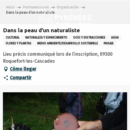
Aller
Inicio
Permanezca en
Organización
au
Dans la peau d’un naturaliste
contenu
principal
Dans la peau d’un naturaliste
CULTURAL
NATURALEZA Y ESPARCIMIENTO
OCIO Y DISTRACCIONES
AGUA
FLORES Y PLANTAS
MEDIO AMBIENTE/DESARROLLO SOSTENIBLE
PAISAJE
Lieu précis communiqué lors de l’inscription, 09300
Roquefort-les-Cascades
Cómo llegar
Compartir