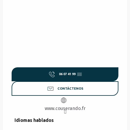
06 07 41 99
▒▒
CONTÁCTENOS
www.couserando.fr
Idiomas hablados
Idiomas hablados