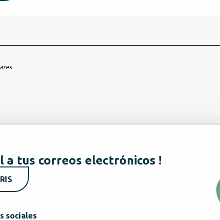
hares
l a tus correos electrónicos !
RIS
s sociales