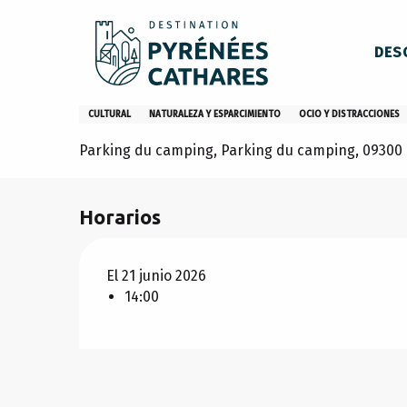
Aller
Inicio
Permanezca en
Organización
Écrire en forê
au
DES
contenu
principal
Écrire en forêt
CULTURAL
NATURALEZA Y ESPARCIMIENTO
OCIO Y DISTRACCIONES
Parking du camping, Parking du camping, 09300 
Horarios
El 21 junio 2026
14:00