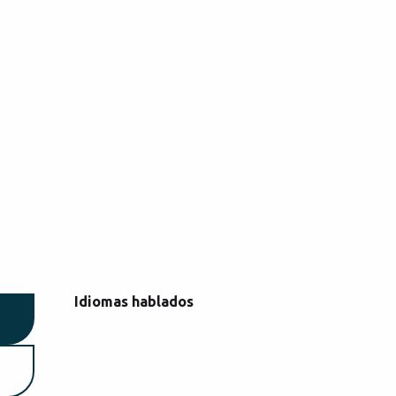
Idiomas hablados
Idiomas hablados