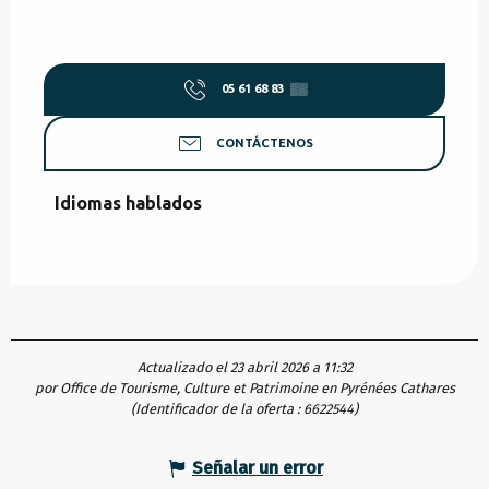
05 61 68 83
▒▒
CONTÁCTENOS
Idiomas hablados
Idiomas hablados
Actualizado el 23 abril 2026 a 11:32
por Office de Tourisme, Culture et Patrimoine en Pyrénées Cathares
(Identificador de la oferta :
6622544
)
Señalar un error