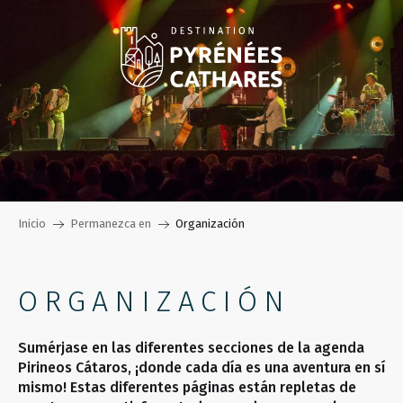
Aller
au
contenu
principal
Inicio
Permanezca en
Organización
ORGANIZACIÓN
Sumérjase en las diferentes secciones de la agenda
Pirineos Cátaros, ¡donde cada día es una aventura en sí
mismo! Estas diferentes páginas están repletas de