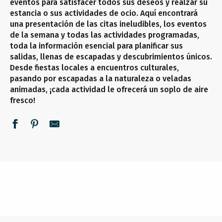
eventos para satisfacer todos sus deseos y realzar su
estancia o sus actividades de ocio. Aquí encontrará
una presentación de las citas ineludibles, los eventos
de la semana y todas las actividades programadas,
toda la información esencial para planificar sus
salidas, llenas de escapadas y descubrimientos únicos.
Desde fiestas locales a encuentros culturales,
pasando por escapadas a la naturaleza o veladas
animadas, ¡cada actividad le ofrecerá un soplo de aire
fresco!
NO SE LO PIERDA
TODOS LOS DÍAS
ESTA SEMANA
SEGUIR LEYENDO
SEGUIR LEYENDO
SEGUIR LEYENDO