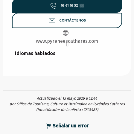
05 61 05 52
▒▒
CONTÁCTENOS
www.pyreneescathares.com
Idiomas hablados
Idiomas hablados
Actualizado el 13 mayo 2026 a 12:44
por Office de Tourisme, Culture et Patrimoine en Pyrénées Cathares
(Identificador de la oferta :
7823487
)
Señalar un error