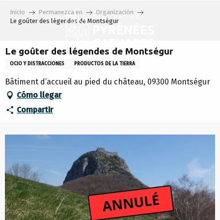
Aller
Inicio
Permanezca en
Organización
au
Le goûter des légendes de Montségur
contenu
principal
Le goûter des légendes de Montségur
OCIO Y DISTRACCIONES
PRODUCTOS DE LA TIERRA
Bâtiment d’accueil au pied du château, 09300 Montségur
Cómo llegar
Compartir