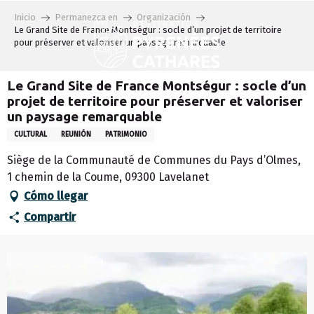
Aller
Inicio
Permanezca en
Organización
au
Le Grand Site de France Montségur : socle d’un projet de territoire
contenu
pour préserver et valoriser un paysage remarquable
principal
Le Grand Site de France Montségur : socle d’un
projet de territoire pour préserver et valoriser
un paysage remarquable
CULTURAL
REUNIÓN
PATRIMONIO
Siège de la Communauté de Communes du Pays d’Olmes,
1 chemin de la Coume, 09300 Lavelanet
Cómo llegar
Compartir