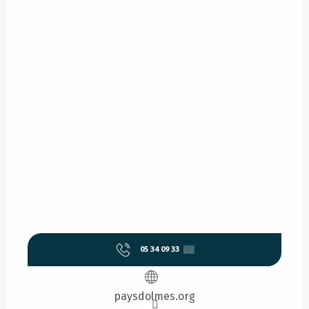
05 34 09 33
▒▒
paysdolmes.org