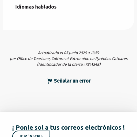
Idiomas hablados
Idiomas hablados
Actualizado el 05 junio 2026 a 13:59
por Office de Tourisme, Culture et Patrimoine en Pyrénées Cathares
(Identificador de la oferta :
7841348
)
Señalar un error
¡ Ponle sol a tus correos electrónicos !
JE M'INSCRIS