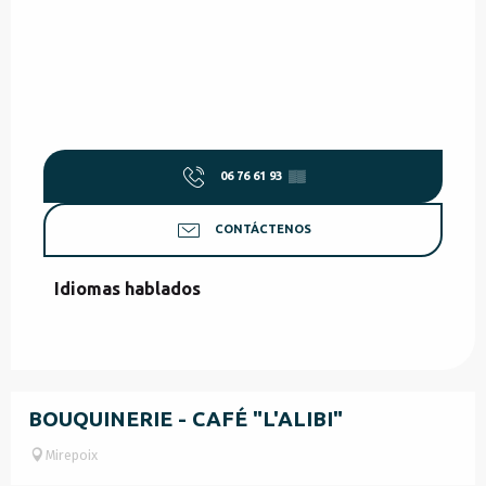
06 76 61 93
▒▒
CONTÁCTENOS
Idiomas hablados
Idiomas hablados
BOUQUINERIE - CAFÉ "L'ALIBI"
Mirepoix