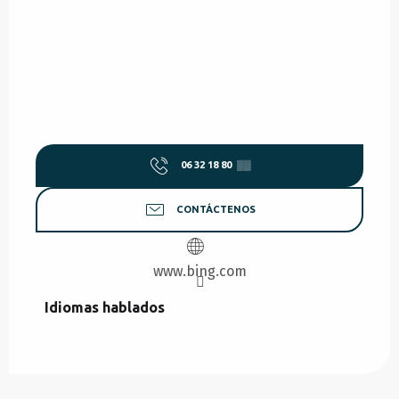
06 32 18 80
▒▒
CONTÁCTENOS
www.bing.com
Idiomas hablados
Idiomas hablados