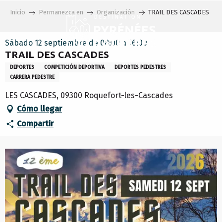
Aller
Inicio
Permanezca en
Organización
TRAIL DES CASCADES
au
contenu
principal
Sábado 12 septiembre de 08:00 a 16:00
TRAIL DES CASCADES
DEPORTES
COMPETICIÓN DEPORTIVA
DEPORTES PEDESTRES
CARRERA PEDESTRE
LES CASCADES, 09300 Roquefort-les-Cascades
Cómo llegar
Compartir