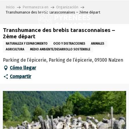
Aller
Inicio
Permanezca en
Organización
au
Transhumance des brebis tarasconnaises – 2ème départ
contenu
principal
Transhumance des brebis tarasconnaises –
2ème départ
NATURALEZA Y ESPARCIMIENTO
OCIO Y DISTRACCIONES
ANIMALES
AGRICULTURA
MEDIO AMBIENTE/DESARROLLO SOSTENIBLE
Parking de l’épicerie, Parking de l’épicerie, 09300 Nalzen
Cómo llegar
Compartir