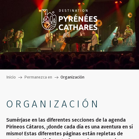
Aller
au
contenu
principal
Inicio
Permanezca en
Organización
ORGANIZACIÓN
Sumérjase en las diferentes secciones de la agenda
Pirineos Cátaros, ¡donde cada día es una aventura en sí
mismo! Estas diferentes páginas están repletas de