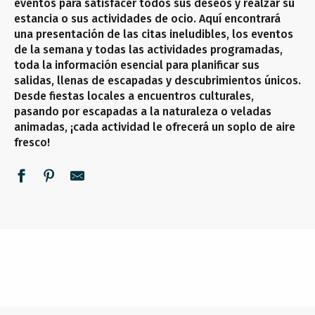
eventos para satisfacer todos sus deseos y realzar su
estancia o sus actividades de ocio. Aquí encontrará
una presentación de las citas ineludibles, los eventos
de la semana y todas las actividades programadas,
toda la información esencial para planificar sus
salidas, llenas de escapadas y descubrimientos únicos.
Desde fiestas locales a encuentros culturales,
pasando por escapadas a la naturaleza o veladas
animadas, ¡cada actividad le ofrecerá un soplo de aire
fresco!
NO SE LO PIERDA
TODOS LOS DÍAS
ESTA SEMANA
SEGUIR LEYENDO
SEGUIR LEYENDO
SEGUIR LEYENDO