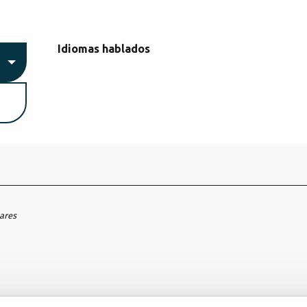
Idiomas hablados
Idiomas hablados
hares