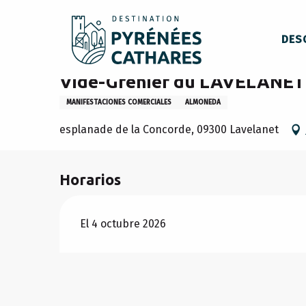
Aller
Inicio
Permanezca en
Organización
Vide-Grenier
au
DES
contenu
principal
Domingo 4 octubre
Vide-Grenier du LAVELANE
MANIFESTACIONES COMERCIALES
ALMONEDA
esplanade de la Concorde, 09300 Lavelanet
Horarios
El 4 octubre 2026