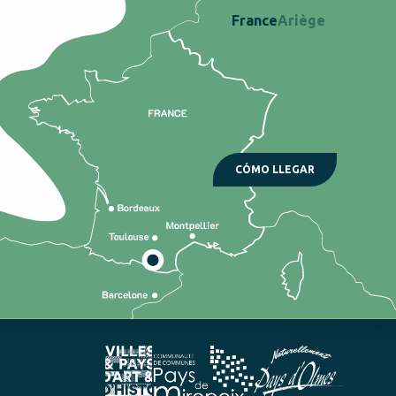
France
Ariège
CÓMO LLEGAR