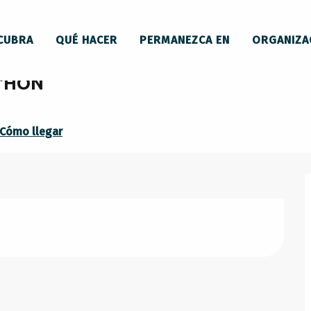
 du LAVELANET'HON
CUBRA
QUÉ HACER
PERMANEZCA EN
ORGANIZA
T'HON
Cómo llegar