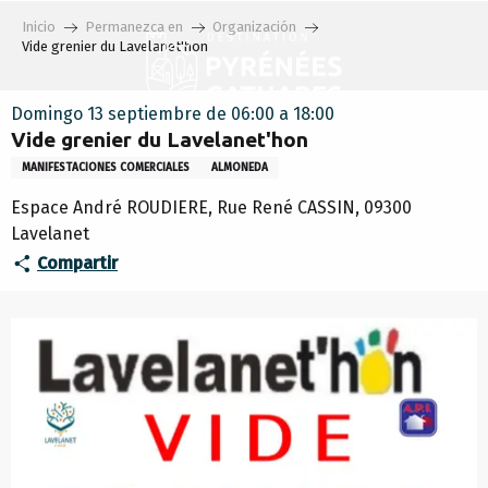
Aller
Inicio
Permanezca en
Organización
au
Vide grenier du Lavelanet'hon
contenu
principal
Domingo 13 septiembre de 06:00 a 18:00
Vide grenier du Lavelanet'hon
MANIFESTACIONES COMERCIALES
ALMONEDA
Espace André ROUDIERE, Rue René CASSIN, 09300
Lavelanet
Compartir