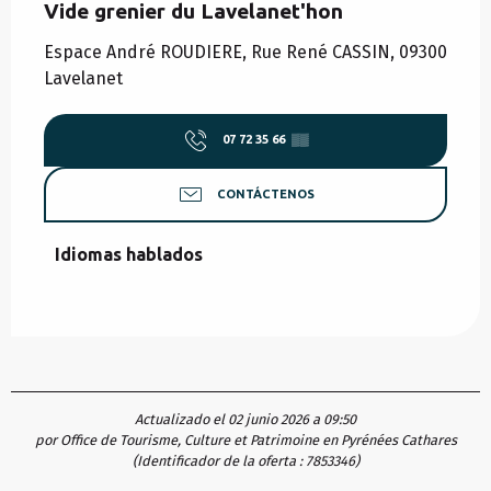
Vide grenier du Lavelanet'hon
Espace André ROUDIERE, Rue René CASSIN, 09300
Lavelanet
07 72 35 66
▒▒
CONTÁCTENOS
Idiomas hablados
Idiomas hablados
Actualizado el 02 junio 2026 a 09:50
por Office de Tourisme, Culture et Patrimoine en Pyrénées Cathares
(Identificador de la oferta :
7853346
)