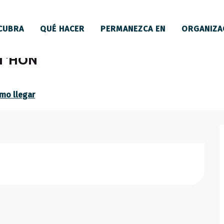
s du LAVELANET'HON
CUBRA
QUÉ HACER
PERMANEZCA EN
ORGANIZA
ET'HON
mo llegar