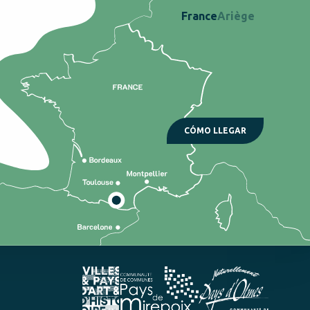
France
Ariège
CÓMO LLEGAR