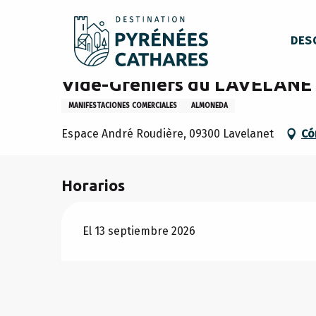
Aller
Inicio
Permanezca en
Organización
Vide-Grenier
au
DES
contenu
principal
Domingo 13 septiembre
Vide-Greniers du LAVELAN
MANIFESTACIONES COMERCIALES
ALMONEDA
Espace André Roudière, 09300 Lavelanet
Có
Horarios
El 13 septiembre 2026