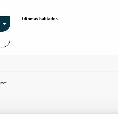
Idiomas hablados
Idiomas hablados
hares