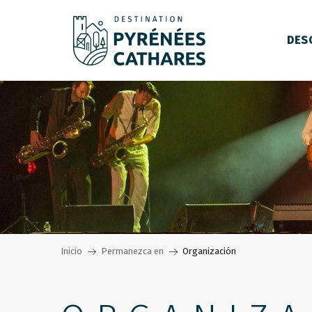
Aller
au
DES
contenu
principal
Inicio
Permanezca en
Organización