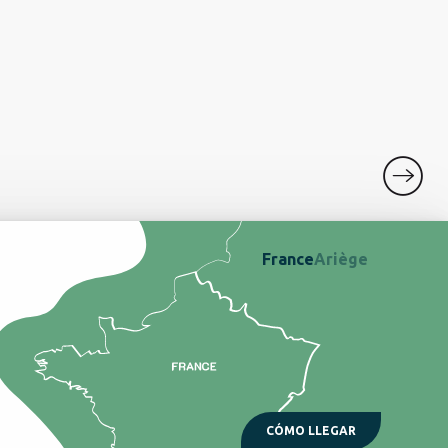
DÓN
France
Ariège
CÓMO LLEGAR