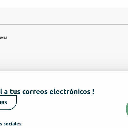
hares
l a tus correos electrónicos !
RIS
s sociales