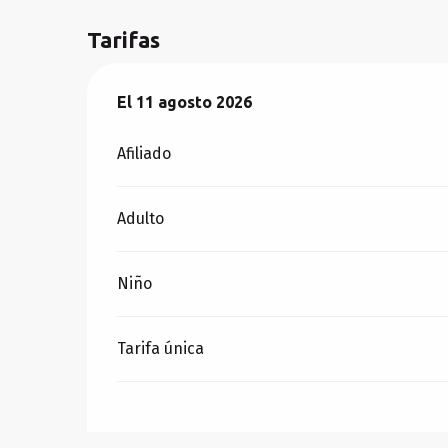
Tarifas
El
El
11 agosto 2026
11 agosto 2026
Afiliado
Adulto
Niño
Tarifa única