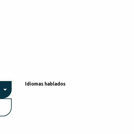
Idiomas hablados
Idiomas hablados