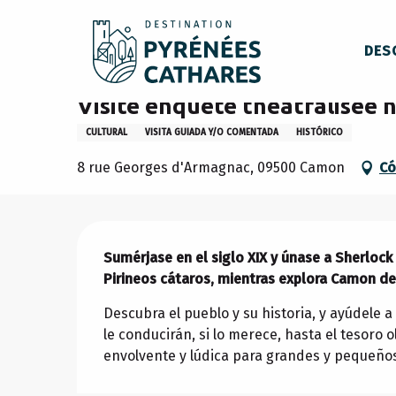
Aller
Inicio
Permanezca en
Organización
Visite enquêt
au
DES
contenu
principal
Martes 11 agosto de 20:45 a 22:15
Visite enquête théâtralisée
CULTURAL
VISITA GUIADA Y/O COMENTADA
HISTÓRICO
8 rue Georges d'Armagnac, 09500 Camon
Có
Descripción
Sumérjase en el siglo XIX y únase a Sherlock
Pirineos cátaros, mientras explora Camon de
Descubra el pueblo y su historia, y ayúdele a
le conducirán, si lo merece, hasta el tesoro o
envolvente y lúdica para grandes y pequeños