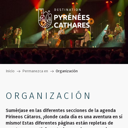
Aller
au
contenu
principal
Inicio
Permanezca en
Organización
ORGANIZACIÓN
Sumérjase en las diferentes secciones de la agenda
Pirineos Cátaros, ¡donde cada día es una aventura en sí
mismo! Estas diferentes páginas están repletas de