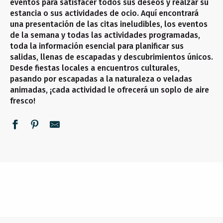
eventos para satisfacer todos sus deseos y realzar su
estancia o sus actividades de ocio. Aquí encontrará
una presentación de las citas ineludibles, los eventos
de la semana y todas las actividades programadas,
toda la información esencial para planificar sus
salidas, llenas de escapadas y descubrimientos únicos.
Desde fiestas locales a encuentros culturales,
pasando por escapadas a la naturaleza o veladas
animadas, ¡cada actividad le ofrecerá un soplo de aire
fresco!
NO SE LO PIERDA
TODOS LOS DÍAS
ESTA SEMANA
SEGUIR LEYENDO
SEGUIR LEYENDO
SEGUIR LEYENDO