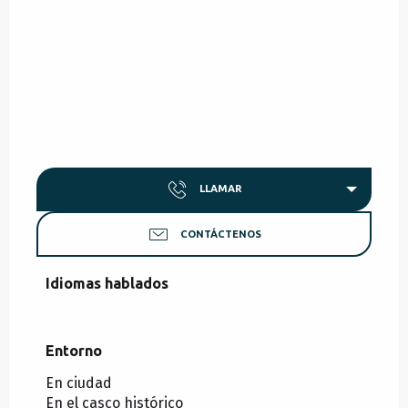
LLAMAR
CONTÁCTENOS
Idiomas hablados
Idiomas hablados
Entorno
Entorno
En ciudad
En el casco histórico