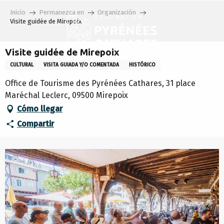
Aller
Inicio
Permanezca en
Organización
au
Visite guidée de Mirepoix
contenu
principal
Visite guidée de Mirepoix
CULTURAL
VISITA GUIADA Y/O COMENTADA
HISTÓRICO
Office de Tourisme des Pyrénées Cathares, 31 place
Maréchal Leclerc, 09500 Mirepoix
Cómo llegar
Compartir