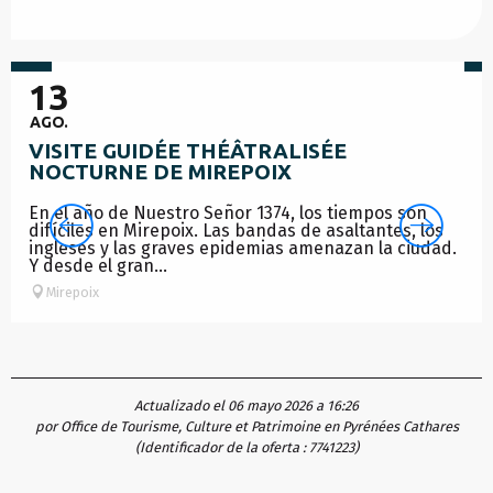
15
€
1
13
AGO.
VISITE GUIDÉE THÉÂTRALISÉE
NOCTURNE DE MIREPOIX
En el año de Nuestro Señor 1374, los tiempos son
difíciles en Mirepoix. Las bandas de asaltantes, los
ingleses y las graves epidemias amenazan la ciudad.
Y desde el gran...
Mirepoix
Actualizado el 06 mayo 2026 a 16:26
por Office de Tourisme, Culture et Patrimoine en Pyrénées Cathares
(Identificador de la oferta :
7741223
)