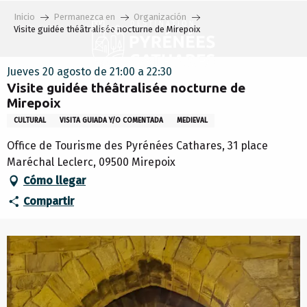
Aller
Inicio
Permanezca en
Organización
au
Visite guidée théâtralisée nocturne de Mirepoix
contenu
principal
Jueves 20 agosto de 21:00 a 22:30
Visite guidée théâtralisée nocturne de
Mirepoix
CULTURAL
VISITA GUIADA Y/O COMENTADA
MEDIEVAL
Office de Tourisme des Pyrénées Cathares, 31 place
Maréchal Leclerc, 09500 Mirepoix
Cómo llegar
Compartir