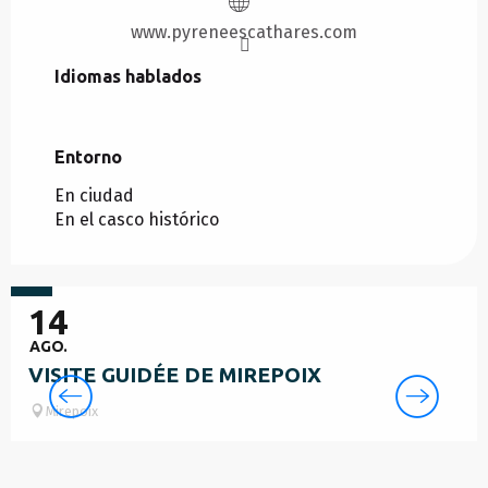
www.pyreneescathares.com
Idiomas hablados
Idiomas hablados
Entorno
Entorno
En ciudad
En el casco histórico
10
€
14
AGO.
VISITE GUIDÉE DE MIREPOIX
Mirepoix