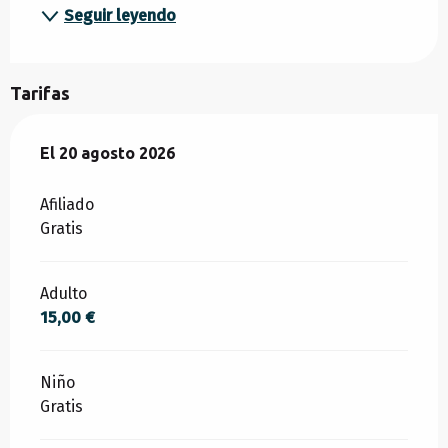
Seguir leyendo
Tarifas
El
El
20 agosto 2026
20 agosto 2026
Afiliado
Gratis
Adulto
15,00 €
Niño
Gratis