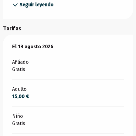
Seguir leyendo
Tarifas
El
El
13 agosto 2026
13 agosto 2026
Afiliado
Gratis
Adulto
15,00 €
Niño
Gratis