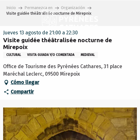
Aller
Inicio
Permanezca en
Organización
au
Visite guidée théâtralisée nocturne de Mirepoix
contenu
principal
Jueves 13 agosto de 21:00 a 22:30
Visite guidée théâtralisée nocturne de
Mirepoix
CULTURAL
VISITA GUIADA Y/O COMENTADA
MEDIEVAL
Office de Tourisme des Pyrénées Cathares, 31 place
Maréchal Leclerc, 09500 Mirepoix
Cómo llegar
Compartir