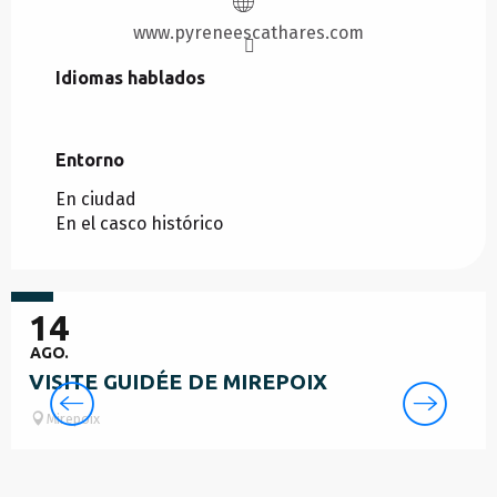
www.pyreneescathares.com
Idiomas hablados
Idiomas hablados
Entorno
Entorno
En ciudad
En el casco histórico
10
€
14
AGO.
VISITE GUIDÉE DE MIREPOIX
Mirepoix