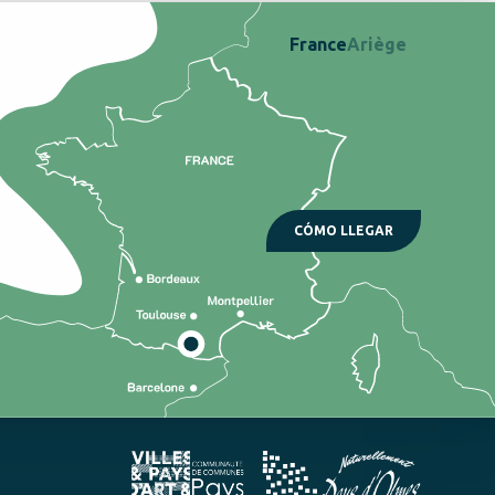
France
Ariège
CÓMO LLEGAR