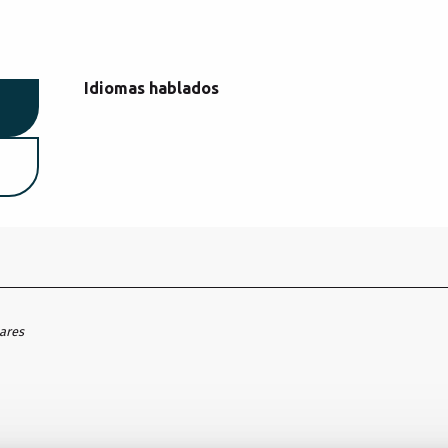
Idiomas hablados
Idiomas hablados
hares