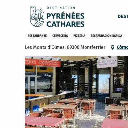
Aller
Inicio
Permanezca en
Restaurantes
Los restaura
au
DES
contenu
principal
Iceberg
RESTAURANTE
CERVECERÍA
PIZZERIA
RESTAURACIÓN RÁPIDA
Les Monts d'Olmes, 09300 Montferrier
Cómo