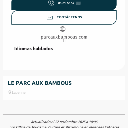
05 61 60 52
▒▒
CONTÁCTENOS
parcauxbambous.com
Idiomas hablados
Idiomas hablados
LE PARC AUX BAMBOUS
Lapenne
Actualizado el 27 noviembre 2025 a 10:06
por Office de Tourisme, Culture et Patrimoine en Pyrénées Cathares