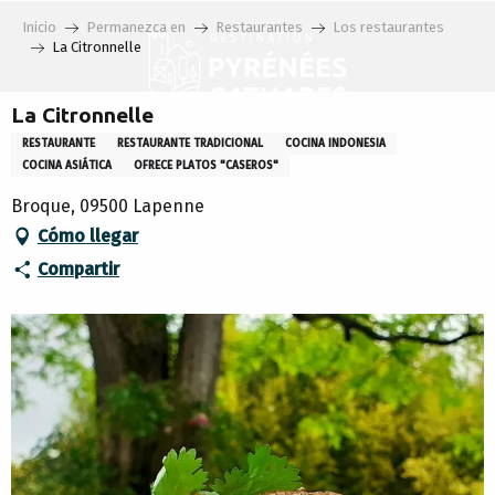
Aller
Inicio
Permanezca en
Restaurantes
Los restaurantes
au
La Citronnelle
contenu
principal
La Citronnelle
RESTAURANTE
RESTAURANTE TRADICIONAL
COCINA INDONESIA
COCINA ASIÁTICA
OFRECE PLATOS "CASEROS"
Broque, 09500 Lapenne
Cómo llegar
Compartir