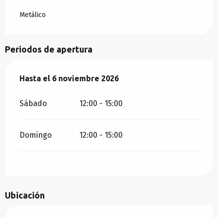
Metálico
Periodos de apertura
Del
Hasta el
1 abril 2026
6 noviembre 2026
al
6 noviembre 2026
Sábado
12:00 - 15:00
Domingo
12:00 - 15:00
Ubicación