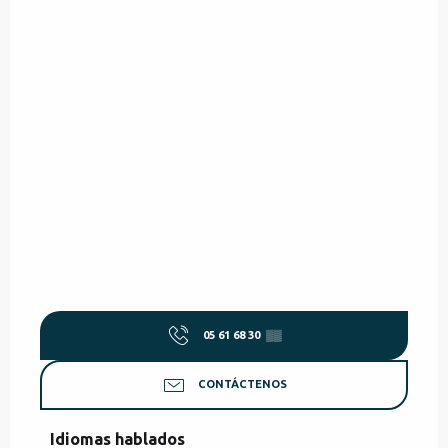
05 61 68 30
▒▒
CONTÁCTENOS
Idiomas hablados
Idiomas hablados