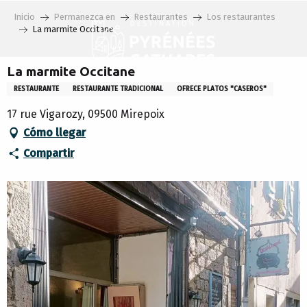
Aller
Inicio
Permanezca en
Restaurantes
Los restaurantes
au
La marmite Occitane
contenu
principal
La marmite Occitane
RESTAURANTE
RESTAURANTE TRADICIONAL
OFRECE PLATOS "CASEROS"
17 rue Vigarozy, 09500 Mirepoix
Cómo llegar
Compartir