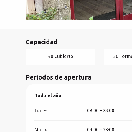
Capacidad
40 Cubierto
20 Torme
Periodos de apertura
Todo el año
Todo el año
Lunes
09:00 - 23:00
Martes
09:00 - 23:00