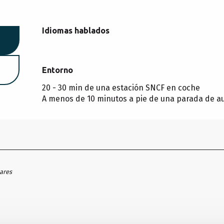
Idiomas hablados
Idiomas hablados
Entorno
Entorno
20 - 30 min de una estación SNCF en coche
A menos de 10 minutos a pie de una parada de a
hares