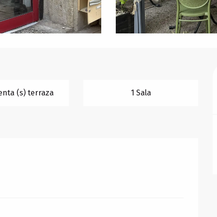
nta (s) terraza
1 Sala