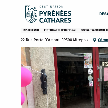
Aller
Inicio
Permanezca en
Restaurantes
Los restaura
au
DES
contenu
principal
Le loft
RESTAURANTE
RESTAURANTE TRADICIONAL
COCINA TRADICIONAL F
22 Rue Porte D'Amont, 09500 Mirepoix
Cómo 