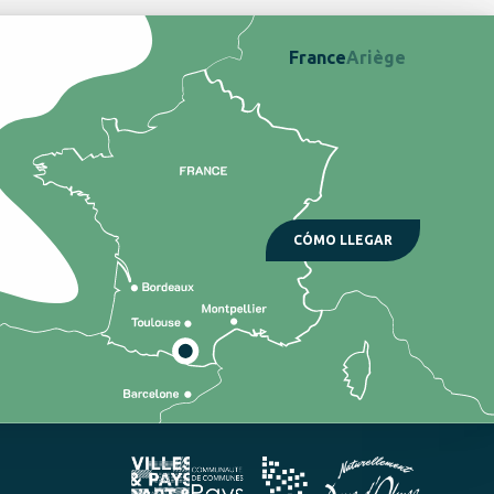
France
Ariège
CÓMO LLEGAR