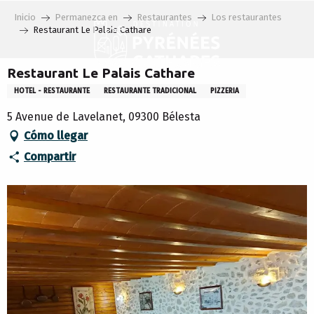
Aller
Inicio
Permanezca en
Restaurantes
Los restaurantes
au
Restaurant Le Palais Cathare
contenu
principal
Restaurant Le Palais Cathare
HOTEL - RESTAURANTE
RESTAURANTE TRADICIONAL
PIZZERIA
5 Avenue de Lavelanet, 09300 Bélesta
Cómo llegar
Compartir