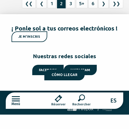
❮❮
❮
1
2
3
5+
6
❯
❯❯
¡ Ponle sol a tus correos electrónicos !
JE M'INSCRIS
Nuestras redes sociales
FACEBOOK
INSTAGRAM
CÓMO LLEGAR
ES
Menú
Réserver
Cookies
Buscar
Todos los restaurantes