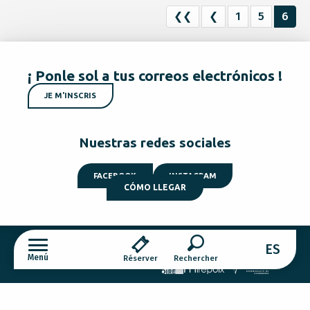
❮❮
❮
1
5
6
¡ Ponle sol a tus correos electrónicos !
JE M'INSCRIS
Nuestras redes sociales
FACEBOOK
INSTAGRAM
CÓMO LLEGAR
ES
Menú
Réserver
Cookies
Buscar
Todos los restaurantes