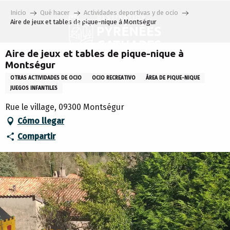
Aller
Inicio
Qué hacer
Actividades deportivas y de ocio
au
Aire de jeux et tables de pique-nique à Montségur
contenu
principal
Aire de jeux et tables de pique-nique à
Montségur
OTRAS ACTIVIDADES DE OCIO
OCIO RECREATIVO
ÁREA DE PIQUE-NIQUE
JUEGOS INFANTILES
Rue le village, 09300 Montségur
Cómo llegar
Compartir