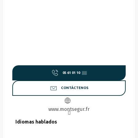
05 61 01 10
▒▒
CONTÁCTENOS
www.montsegur.fr
Idiomas hablados
Idiomas hablados