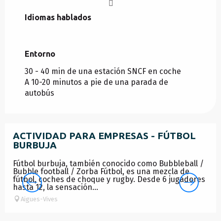
Idiomas hablados
Idiomas hablados
Entorno
Entorno
30 - 40 min de una estación SNCF en coche
A 10-20 minutos a pie de una parada de
autobús
ACTIVIDAD PARA EMPRESAS - FÚTBOL
BURBUJA
Fútbol burbuja, también conocido como Bubbleball /
Bubble football / Zorba Fútbol, es una mezcla de
fútbol, coches de choque y rugby. Desde 6 jugadores
hasta 12, la sensación...
Aigues-Vives