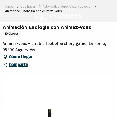
Aller
Inicio
Qué hacer
Actividades deportivas y de ocio
au
Animación Enología con Animez-vous
contenu
principal
Animación Enología con Animez-vous
ENOLOGÍA
Animez-vous - bubble foot et archery game, La Plano,
09600 Aigues-Vives
Cómo llegar
Compartir