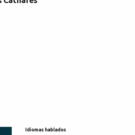
s Cathares
Idiomas hablados
Idiomas hablados