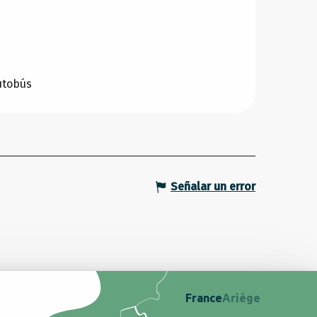
utobús
Señalar un error
France
Ariège