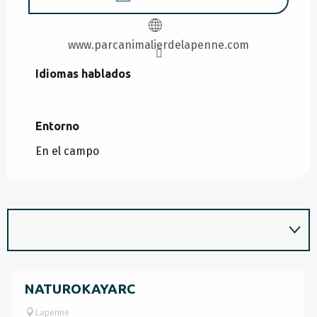
www.parcanimalierdelapenne.com
Idiomas hablados
Idiomas hablados
Entorno
Entorno
En el campo
NATUROKAYARC
Lapenne