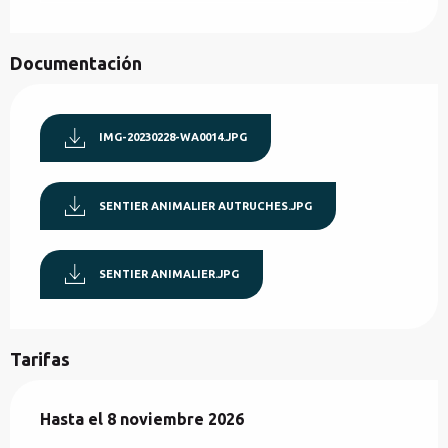
Documentación
IMG-20230228-WA0014.JPG
SENTIER ANIMALIER AUTRUCHES.JPG
SENTIER ANIMALIER.JPG
Tarifas
Desde
Hasta el
11 abril 2026
8 noviembre 2026
hasta
8 noviembre 2026