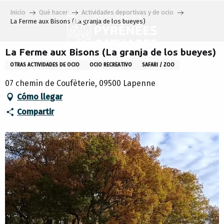
Aller
Inicio
Qué hacer
Actividades deportivas y de ocio
au
La Ferme aux Bisons (La granja de los bueyes)
contenu
principal
La Ferme aux Bisons (La granja de los bueyes)
OTRAS ACTIVIDADES DE OCIO
OCIO RECREATIVO
SAFARI / ZOO
07 chemin de Coufèterie, 09500 Lapenne
Cómo llegar
Compartir