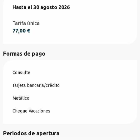
Desde
Hasta el
4 julio 2026
30 agosto 2026
hasta
30 agosto 2026
Tarifa única
77,00 €
Formas de pago
Consulte
Tarjeta bancaria/crédito
Metálico
Cheque Vacaciones
Periodos de apertura