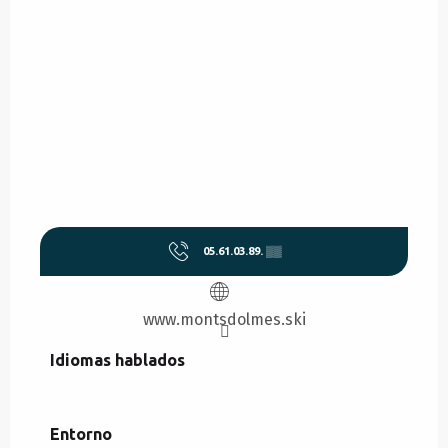
05.61.03.89.
▒▒
www.montsdolmes.ski
Idiomas hablados
Idiomas hablados
Entorno
Entorno