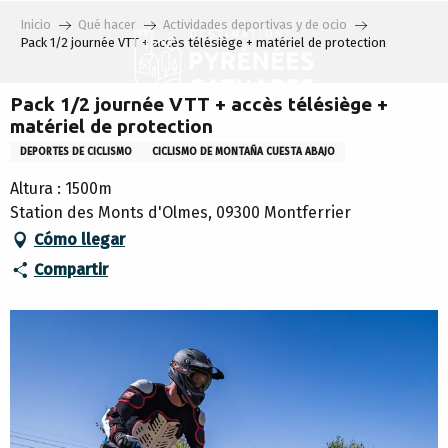
Aller
Inicio
Qué hacer
Actividades deportivas y de ocio
au
Pack 1/2 journée VTT + accès télésiège + matériel de protection
contenu
principal
Pack 1/2 journée VTT + accès télésiège +
matériel de protection
DEPORTES DE CICLISMO
CICLISMO DE MONTAÑA CUESTA ABAJO
Altura : 1500m
Station des Monts d'Olmes, 09300 Montferrier
Cómo llegar
Compartir