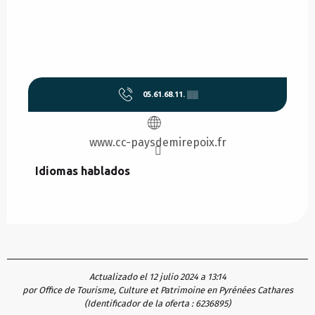
05.61.68.11.
▒▒
www.cc-paysdemirepoix.fr
Idiomas hablados
Idiomas hablados
Actualizado el 12 julio 2024 a 13:14
por Office de Tourisme, Culture et Patrimoine en Pyrénées Cathares
(Identificador de la oferta :
6236895
)