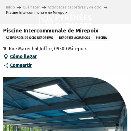
Aller
Inicio
Qué hacer
Actividades deportivas y de ocio
au
Piscine Intercommunale de Mirepoix
contenu
principal
Piscine Intercommunale de Mirepoix
ACTIVIDADES DE OCIO DEPORTIVO
DEPORTES ACUÁTICOS
PISCINA
10 Rue Maréchal Joffre, 09500 Mirepoix
Cómo llegar
Compartir