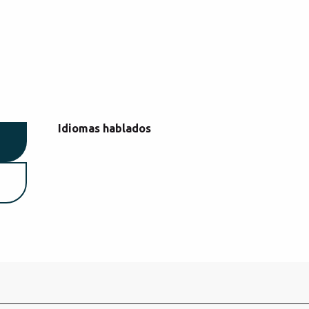
Idiomas hablados
Idiomas hablados