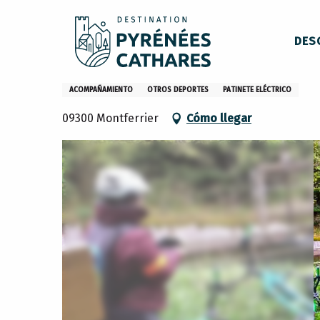
Aller
Inicio
Qué hacer
Actividades deportivas y de ocio
R
au
DES
contenu
principal
Recorrido en patinete por el 
ACOMPAÑAMIENTO
OTROS DEPORTES
PATINETE ELÉCTRICO
09300 Montferrier
Cómo llegar