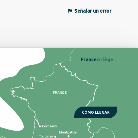
Señalar un error
France
Ariège
CÓMO LLEGAR