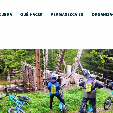
ecorrido en patinete por el alto valle del Touyre
CUBRA
QUÉ HACER
PERMANEZCA EN
ORGANIZA
alto valle del Touyre