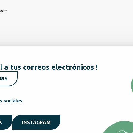
hares
l a tus correos electrónicos !
RIS
s sociales
K
INSTAGRAM