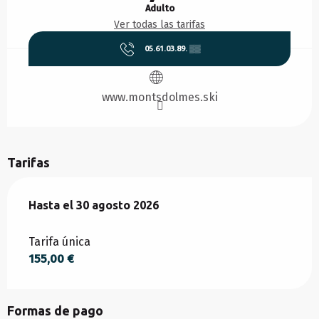
Adulto
Ver todas las tarifas
05.61.03.89.
▒▒
www.montsdolmes.ski
Tarifas
Desde
Hasta el
4 julio 2026
30 agosto 2026
hasta
30 agosto 2026
Tarifa única
155,00 €
Formas de pago