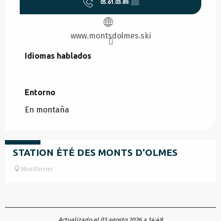
05.61.03.89.
▒▒
www.montsdolmes.ski
Idiomas hablados
Idiomas hablados
Entorno
Entorno
En montaña
Gratuito
STATION ÉTÉ DES MONTS D'OLMES
Montferrier
Actualizado el 03 agosto 2026 a 14:49