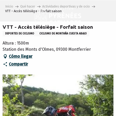
Aller
Inicio
Qué hacer
Actividades deportivas y de ocio
au
VTT - Accès télésiège - Forfait saison
contenu
principal
VTT - Accès télésiège - Forfait saison
DEPORTES DE CICLISMO
CICLISMO DE MONTAÑA CUESTA ABAJO
Altura : 1500m
Station des Monts d'Olmes, 09300 Montferrier
Cómo llegar
Compartir