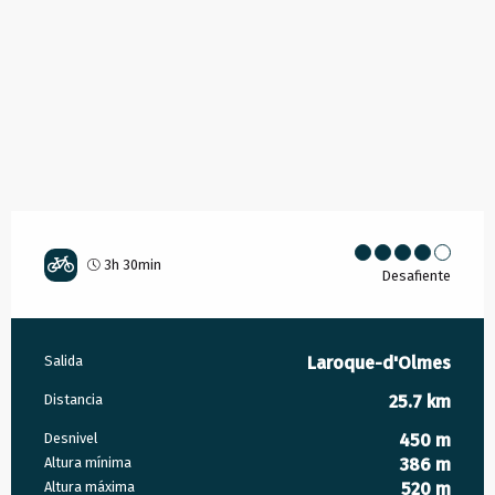
3h 30min
Desafiente
Información práctica
Salida
Laroque-d'Olmes
Distancia
25.7 km
Desnivel
450 m
Altura mínima
386 m
Altura máxima
520 m