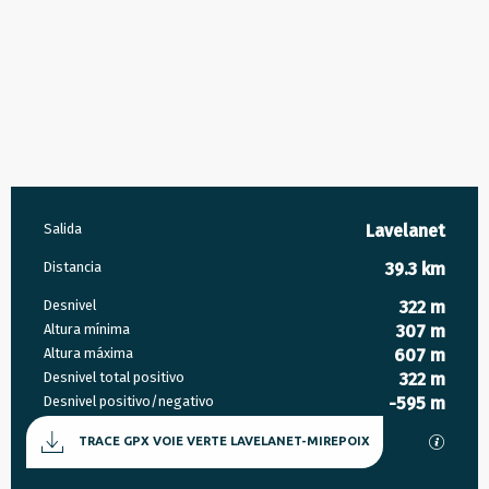
Información práctica
Salida
Lavelanet
Distancia
39.3 km
Desnivel
322 m
Altura mínima
307 m
Altura máxima
607 m
Desnivel total positivo
322 m
Desnivel positivo/negativo
-595 m
Documentación
Los ar
TRACE GPX VOIE VERTE LAVELANET-MIREPOIX