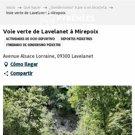
Aller
Inicio
Qué hacer
¿Senderismo? A pie o en bicicleta
au
Voie verte de Lavelanet à Mirepoix
contenu
principal
Voie verte de Lavelanet à Mirepoix
ACTIVIDADES DE OCIO DEPORTIVO
DEPORTES PEDESTRES
ITINERARIO DE SENDERISMO PEDESTRE
Avenue Alsace Lorraine, 09300 Lavelanet
Cómo llegar
Compartir