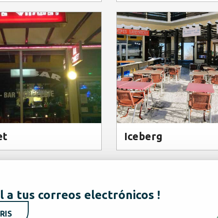
et
Iceberg
l a tus correos electrónicos !
RIS