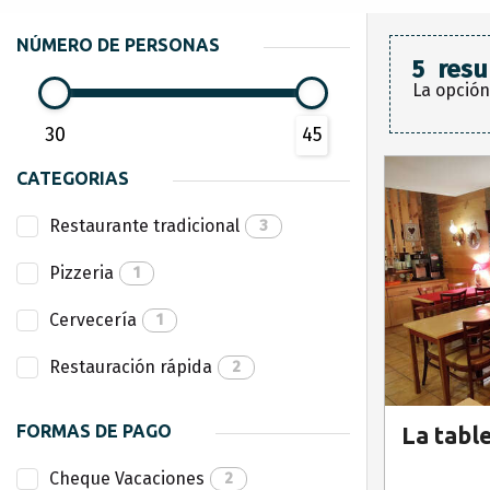
NÚMERO DE PERSONAS
5
resu
La opción
30
45
CATEGORIAS
Restaurante tradicional
3
Pizzeria
1
Cervecería
1
Restauración rápida
2
FORMAS DE PAGO
La tabl
Cheque Vacaciones
2