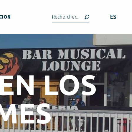
ES
CION
Buscar
EN LOS
MES