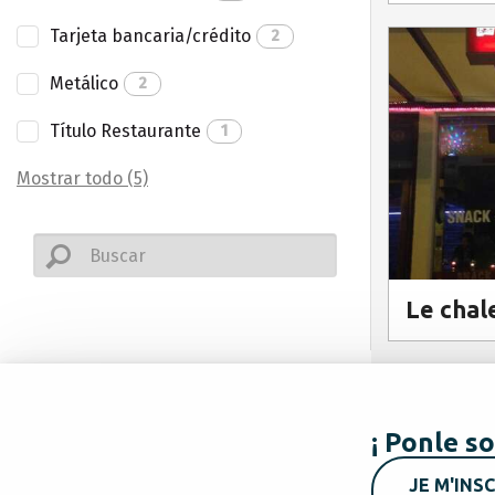
Tarjeta bancaria/crédito
2
Metálico
2
Título Restaurante
1
Mostrar todo (5)
Le chal
¡ Ponle so
JE M'INSC